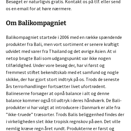
Besøget er naturligvis gratis. Kontakt os på tlf. eller send
os en email for at høre nærmere.
Om Balikompagniet
Balikompagniet startede i 2006 med en række spændende
produkter fra Bali, men vort sortiment er senere kraftigt
udvidet med varer fra Thailand og det øvrige Asien. At vi
netop brugte Bali som udgangspunkt var ikke nogen
tilfældighed. Under vore besøg der, har vi først og
fremmest stiftet bekendtskab med et samfund og nogle
skikke, der har gjort stort indtryk på os. Trods de seneste
års terrorhandlinger fortsætter livet ufortrødent.
Balineserne forsøger at opnå balance i alt og denne
balance kommer også til udtryk i deres håndværk. De Bali-
produkter vi har valgt at introducere i Danmark er alle fra
”ikke-truede” træsorter. Trods Balis beliggenhed findes der
i virkeligheden slet ikke tropisk regnskov på øen. Det ville
nemlig kræve regn året rundt. Produkterne er først og