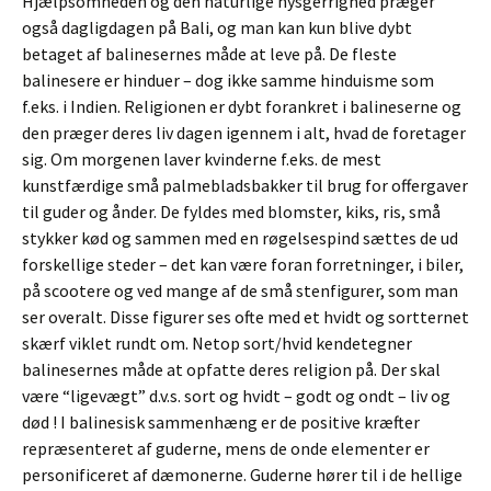
Hjælpsomheden og den naturlige nysgerrighed præger
også dagligdagen på Bali, og man kan kun blive dybt
betaget af balinesernes måde at leve på. De fleste
balinesere er hinduer – dog ikke samme hinduisme som
f.eks. i Indien. Religionen er dybt forankret i balineserne og
den præger deres liv dagen igennem i alt, hvad de foretager
sig. Om morgenen laver kvinderne f.eks. de mest
kunstfærdige små palmebladsbakker til brug for offergaver
til guder og ånder. De fyldes med blomster, kiks, ris, små
stykker kød og sammen med en røgelsespind sættes de ud
forskellige steder – det kan være foran forretninger, i biler,
på scootere og ved mange af de små stenfigurer, som man
ser overalt. Disse figurer ses ofte med et hvidt og sortternet
skærf viklet rundt om. Netop sort/hvid kendetegner
balinesernes måde at opfatte deres religion på. Der skal
være “ligevægt” d.v.s. sort og hvidt – godt og ondt – liv og
død ! I balinesisk sammenhæng er de positive kræfter
repræsenteret af guderne, mens de onde elementer er
personificeret af dæmonerne. Guderne hører til i de hellige