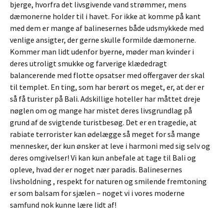
bjerge, hvorfra det livsgivende vand strømmer, mens
dæmonerne holder til i havet. For ikke at komme på kant
med dem er mange af balinesernes både udsmykkede med
venlige ansigter, der gerne skulle formilde dæmonerne.
Kommer man lidt udenfor byerne, møder man kvinder i
deres utroligt smukke og farverige klædedragt
balancerende med flotte opsatser med offergaver der skal
til templet. En ting, som har berørt os meget, er, at der er
så få turister på Bali. Adskillige hoteller har måttet dreje
nøglen om og mange har mistet deres livsgrundlag på
grund af de svigtende turistbesøg. Det er en tragedie, at
rabiate terrorister kan ødelægge så meget for så mange
mennesker, der kun ønsker at leve i harmoni med sig selv og
deres omgivelser! Vi kan kun anbefale at tage til Bali og
opleve, hvad der er noget nær paradis. Balinesernes
livsholdning , respekt for naturen og smilende fremtoning
er som balsam for sjælen – noget vi i vores moderne
samfund nok kunne lære lidt af!