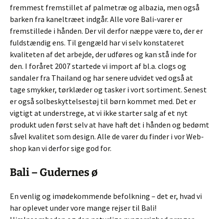
fremmest fremstillet af palmetræ og albazia, men også
barken fra kaneltræet indgår. Alle vore Bali-varer er
fremstillede i hånden. Der vil derfor næppe være to, der er
fuldstændig ens. Til gengæld har vi selv konstateret
kvaliteten af det arbejde, der udføres og kan stå inde for
den. I foråret 2007 startede vi import af bl.a. clogs og
sandaler fra Thailand og har senere udvidet ved også at
tage smykker, tørklæder og tasker i vort sortiment. Senest
er også solbeskyttelsestøj til børn kommet med. Det er
vigtigt at understrege, at vi ikke starter salg af et nyt
produkt uden først selv at have haft det i hånden og bedømt
såvel kvalitet som design. Alle de varer du finder i vor Web-
shop kan vi derfor sige god for.
Bali – Gudernes ø
En venlig og imødekommende befolkning – det er, hvad vi
har oplevet under vore mange rejser til Bali!